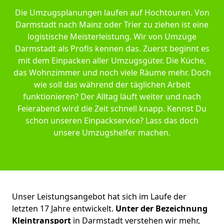
Die Umzugsplanungen laufen auf Hochtouren. Von
Darmstadt nach Mainz oder Trier zu ziehen ist eine
logistische Meisterleistung. Wir von Umzüge
Darmstadt als Profis kennen das. Zuerst beginnt es
mit dem Einpacken aller Umzugsgüter. Die Küche,
das Wohnzimmer und noch viele Räume mehr. Doch
wie soll das während der täglichen Arbeit
funktionieren? Der Alltag läuft weiter und nach
Feierabend wird die Zeit schnell knapp. Kennst Du
schon unseren Einpackservice? Lass das doch
unsere Umzugshelfer machen.
Unser Leistungsangebot hat sich im Laufe der
letzten 17 Jahre entwickelt.
Unter der Bezeichnung
Kleintransport
in Darmstadt verstehen wir mehr,