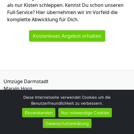
als nur Kisten schleppen. Kennst Du schon unseren
Full-Service? Hier übernehmen wir im Vorfeld die
komplette Abwicklung für Dich.
Kostenloses Angebot erhalten
Umzüge Darmstadt
Marvin Horn
Gagernstraße 7-9
Diese Internetseite verwendet Cookies um die
64283
Darmstadt
Benutzerfreundlichkeit zu verbessern.
Einverstanden
Nur notwendige Cookies
Tel.:
015792621435
Datenschutzerklärung
E-Mail:
info@darmstadt-umzugsservice.de