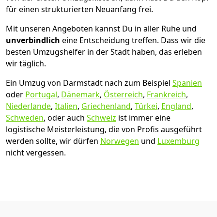
für einen strukturierten Neuanfang frei.
Mit unseren Angeboten kannst Du in aller Ruhe und
unverbindlich
eine Entscheidung treffen. Dass wir die
besten Umzugshelfer in der Stadt haben, das erleben
wir täglich.
Ein Umzug von Darmstadt nach zum Beispiel
Spanien
oder
Portugal
,
Dänemark
,
Österreich
,
Frankreich
,
Niederlande
,
Italien
,
Griechenland
,
Türkei
,
England
,
Schweden
, oder auch
Schweiz
ist immer eine
logistische Meisterleistung, die von Profis ausgeführt
werden sollte, wir dürfen
Norwegen
und
Luxemburg
nicht vergessen.