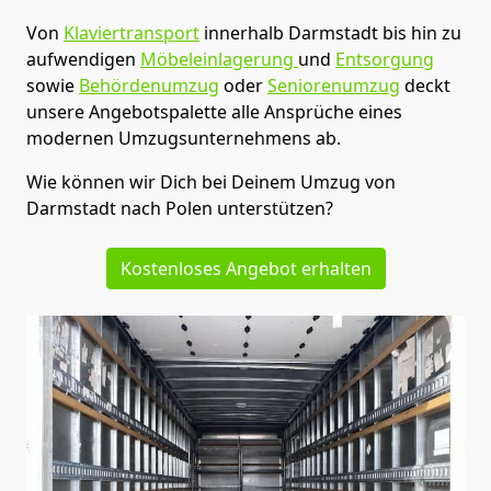
Von
Klaviertransport
innerhalb
Darmstadt
bis hin zu
aufwendigen
Möbeleinlagerung
und
Entsorgung
sowie
Behördenumzug
oder
Seniorenumzug
deckt
unsere Angebotspalette alle Ansprüche eines
modernen Umzugsunternehmens ab.
Wie können wir Dich bei Deinem Umzug von
Darmstadt
nach Polen
unterstützen?
Kostenloses Angebot erhalten