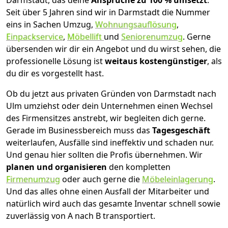
Darmstadt, das deine
Ansprüche zu 100 % umsetzt
.
Seit über 5 Jahren sind wir in Darmstadt die Nummer
eins in Sachen Umzug,
Wohnungsauflösung
,
Einpackservice
,
Möbellift
und
Seniorenumzug
.
Gerne
übersenden wir dir ein Angebot und du wirst sehen, die
professionelle Lösung ist
weitaus kostengünstiger
, als
du dir es vorgestellt hast.
Ob du jetzt aus privaten Gründen von Darmstadt nach
Ulm umziehst oder dein Unternehmen einen Wechsel
des Firmensitzes anstrebt, wir begleiten dich gerne.
Gerade im Businessbereich muss das
Tagesgeschäft
weiterlaufen, Ausfälle sind ineffektiv und schaden nur.
Und genau hier sollten die Profis übernehmen.
Wir
planen und organisieren
den kompletten
Firmenumzug
oder auch gerne die
Möbeleinlagerung
.
Und das alles ohne einen Ausfall der Mitarbeiter und
natürlich wird auch das gesamte Inventar schnell sowie
zuverlässig von A nach B transportiert.