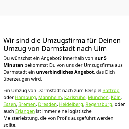
Wir sind die Umzugsfirma für Deinen
Umzug von Darmstadt nach Ulm
Du wünschst ein Angebot? Innerhalb von
nur 5
Minuten
bekommst Du von uns der Umzugsfirma aus
Darmstadt ein
unverbindliches Angebot
, das Dich
überzeugen wird.
Ein Umzug von Darmstadt nach zum Beispiel
Bottrop
oder
Hamburg
,
Mannheim
,
Karlsruhe
,
München
,
Köln
,
Essen
,
Bremen
,
Dresden
,
Heidelberg
,
Regensburg
, oder
auch
Erlangen
ist immer eine logistische
Meisterleistung, die von Profis ausgeführt werden
sollte.