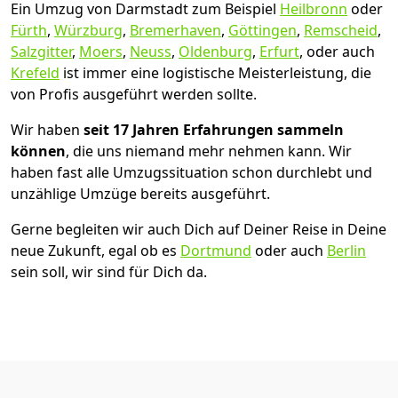
Ein Umzug von Darmstadt zum Beispiel
Heilbronn
oder
Fürth
,
Würzburg
,
Bremer­haven
,
Göttingen
,
Remscheid
,
Salzgitter
,
Moers
,
Neuss
,
Oldenburg
,
Erfurt
, oder auch
Krefeld
ist immer eine logistische Meisterleistung, die
von Profis ausgeführt werden sollte.
Wir haben
seit
17 Jahren Erfahrungen sammeln
können
, die uns niemand mehr nehmen kann. Wir
haben fast alle Umzugssituation schon durchlebt und
unzählige Umzüge bereits ausgeführt.
Gerne begleiten wir auch Dich auf Deiner Reise in Deine
neue Zukunft, egal ob es
Dortmund
oder auch
Berlin
sein soll, wir sind für Dich da.