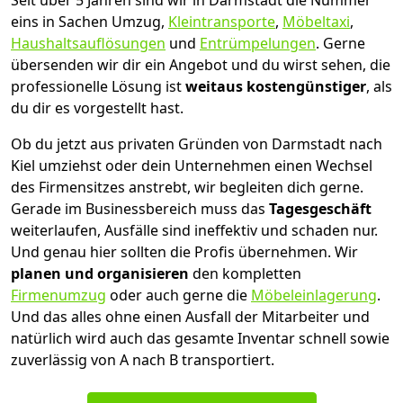
Seit über 5 Jahren sind wir in Darmstadt die Nummer
eins in Sachen Umzug,
Kleintransporte
,
Möbeltaxi
,
Haushaltsauflösungen
und
Entrümpelungen
.
Gerne
übersenden wir dir ein Angebot und du wirst sehen, die
professionelle Lösung ist
weitaus kostengünstiger
, als
du dir es vorgestellt hast.
Ob du jetzt aus privaten Gründen von Darmstadt nach
Kiel umziehst oder dein Unternehmen einen Wechsel
des Firmensitzes anstrebt, wir begleiten dich gerne.
Gerade im Businessbereich muss das
Tagesgeschäft
weiterlaufen, Ausfälle sind ineffektiv und schaden nur.
Und genau hier sollten die Profis übernehmen.
Wir
planen und organisieren
den kompletten
Firmenumzug
oder auch gerne die
Möbeleinlagerung
.
Und das alles ohne einen Ausfall der Mitarbeiter und
natürlich wird auch das gesamte Inventar schnell sowie
zuverlässig von A nach B transportiert.