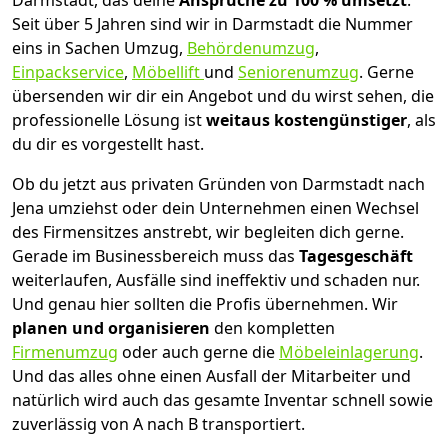
Darmstadt, das deine
Ansprüche zu 100 % umsetzt
.
Seit über 5 Jahren sind wir in Darmstadt die Nummer
eins in Sachen Umzug,
Behördenumzug
,
Einpackservice
,
Möbellift
und
Seniorenumzug
.
Gerne
übersenden wir dir ein Angebot und du wirst sehen, die
professionelle Lösung ist
weitaus kostengünstiger
, als
du dir es vorgestellt hast.
Ob du jetzt aus privaten Gründen von Darmstadt nach
Jena umziehst oder dein Unternehmen einen Wechsel
des Firmensitzes anstrebt, wir begleiten dich gerne.
Gerade im Businessbereich muss das
Tagesgeschäft
weiterlaufen, Ausfälle sind ineffektiv und schaden nur.
Und genau hier sollten die Profis übernehmen.
Wir
planen und organisieren
den kompletten
Firmenumzug
oder auch gerne die
Möbeleinlagerung
.
Und das alles ohne einen Ausfall der Mitarbeiter und
natürlich wird auch das gesamte Inventar schnell sowie
zuverlässig von A nach B transportiert.