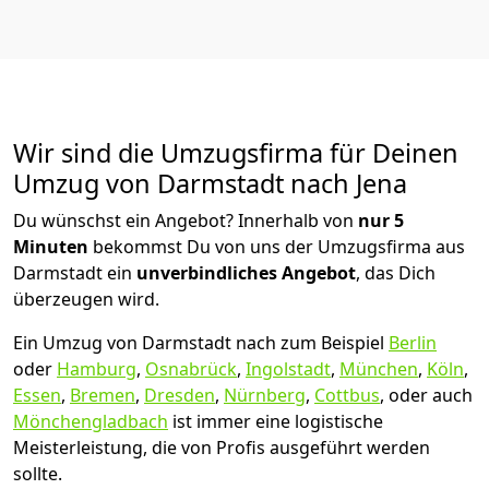
Wir sind die Umzugsfirma für Deinen
Umzug von Darmstadt nach Jena
Du wünschst ein Angebot? Innerhalb von
nur 5
Minuten
bekommst Du von uns der Umzugsfirma aus
Darmstadt ein
unverbindliches Angebot
, das Dich
überzeugen wird.
Ein Umzug von Darmstadt nach zum Beispiel
Berlin
oder
Hamburg
,
Osnabrück
,
Ingolstadt
,
München
,
Köln
,
Essen
,
Bremen
,
Dresden
,
Nürnberg
,
Cottbus
, oder auch
Mönchen­gladbach
ist immer eine logistische
Meisterleistung, die von Profis ausgeführt werden
sollte.