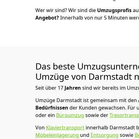
Wer wir sind? Wir sind die
Umzugsprofis
a
Angebot?
Innerhalb von nur
5
Minuten werd
Das beste Umzugsuntern
Umzüge von
Darmstadt
n
Seit über
17
Jahren
sind wir bereits im Umz
Umzüge Darmstadt
ist gemeinsam mit den
Bedürfnissen
der Kunden gewachsen. Für u
oder ein
Büroumzug
sowie der
Tresortrans
Von
Klaviertransport
innerhalb
Darmstadt
b
Möbeleinlagerung
und
Entsorgung
sowie
B