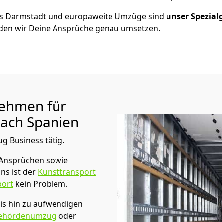
us
Darmstadt
und europaweite Umzüge sind
unser Spezial
en wir Deine Ansprüche genau umsetzen.
ehmen für
ach Spanien
ug Business tätig.
 Ansprüchen sowie
ns ist der
Kunsttransport
port
kein Problem.
is hin zu aufwendigen
ehördenumzug
oder