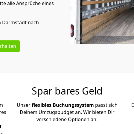
te alle Ansprüche eines
n
Darmstadt
nach
rhalten
Spar bares Geld
em
Unser
flexibles Buchungssystem
passt sich
E
res
Deinem Umzugsbudget an. Wir bieten Dir
verschiedene Optionen an.
t
en