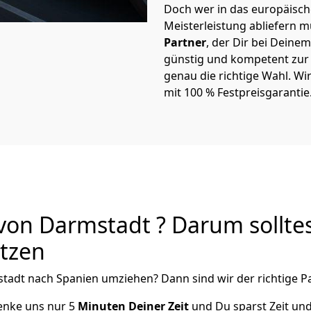
Doch wer in das europäische
Meisterleistung abliefern 
Partner
, der Dir bei Dein
günstig und kompetent zur S
genau die richtige Wahl. Wi
mit 100 % Festpreisgarantie
on Darmstadt ? Darum sollte
utzen
tadt
nach Spanien
umziehen? Dann sind wir der richtige Pa
henke uns nur
5
Minuten Deiner Zeit
und Du sparst Zeit un