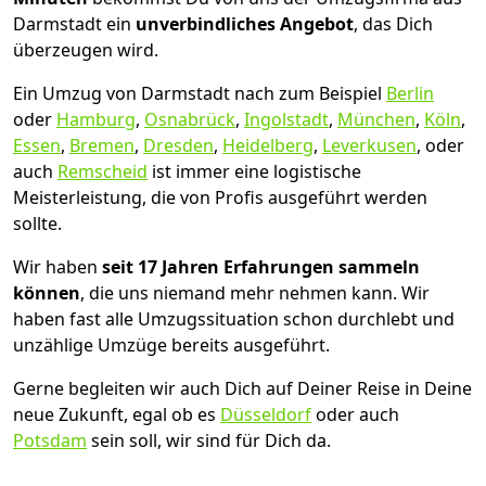
Darmstadt ein
unverbindliches Angebot
, das Dich
überzeugen wird.
Ein Umzug von Darmstadt nach zum Beispiel
Berlin
oder
Hamburg
,
Osnabrück
,
Ingolstadt
,
München
,
Köln
,
Essen
,
Bremen
,
Dresden
,
Heidelberg
,
Leverkusen
, oder
auch
Remscheid
ist immer eine logistische
Meisterleistung, die von Profis ausgeführt werden
sollte.
Wir haben
seit
17 Jahren Erfahrungen sammeln
können
, die uns niemand mehr nehmen kann. Wir
haben fast alle Umzugssituation schon durchlebt und
unzählige Umzüge bereits ausgeführt.
Gerne begleiten wir auch Dich auf Deiner Reise in Deine
neue Zukunft, egal ob es
Düsseldorf
oder auch
Potsdam
sein soll, wir sind für Dich da.