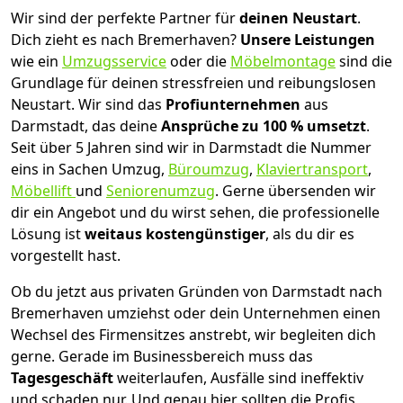
Wir sind der perfekte Partner für
deinen Neustart
.
Dich zieht es nach Bremer­haven?
Unsere Leistungen
wie ein
Umzugsservice
oder die
Möbelmontage
sind die
Grundlage für deinen stressfreien und reibungslosen
Neustart.
Wir sind das
Profiunternehmen
aus
Darmstadt, das deine
Ansprüche zu 100 % umsetzt
.
Seit über 5 Jahren sind wir in Darmstadt die Nummer
eins in Sachen Umzug,
Büroumzug
,
Klaviertransport
,
Möbellift
und
Seniorenumzug
.
Gerne übersenden wir
dir ein Angebot und du wirst sehen, die professionelle
Lösung ist
weitaus kostengünstiger
, als du dir es
vorgestellt hast.
Ob du jetzt aus privaten Gründen von Darmstadt nach
Bremer­haven umziehst oder dein Unternehmen einen
Wechsel des Firmensitzes anstrebt, wir begleiten dich
gerne. Gerade im Businessbereich muss das
Tagesgeschäft
weiterlaufen, Ausfälle sind ineffektiv
und schaden nur. Und genau hier sollten die Profis